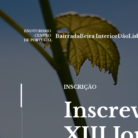
Bairrada
Beira Interior
Dão
Lis
INSCRIÇÃO
Inscre
XIII J