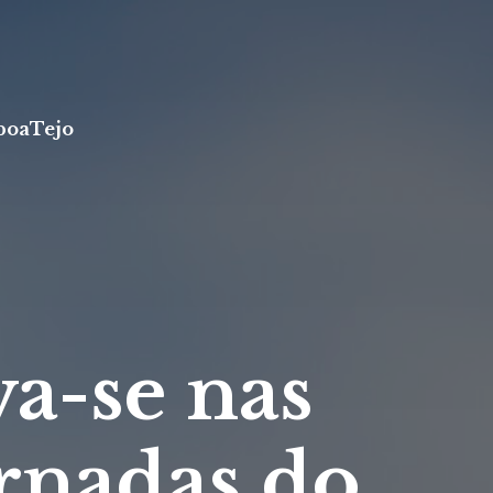
boa
Tejo
va-se nas
ornadas do