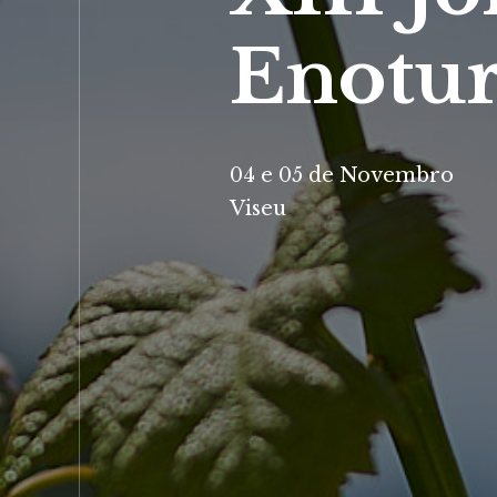
Enotu
04 e 05 de Novembro
Viseu